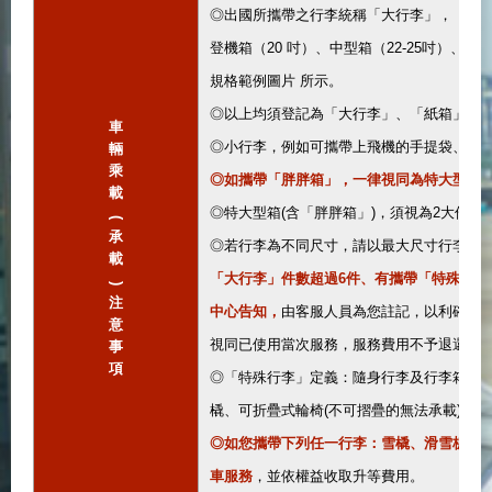
◎出國所攜帶之行李統稱「大行李」，「大
登機箱（20 吋）、中型箱（22-25吋）、大
規格範例圖片 所示。
◎以上均須登記為「大行李」、「紙箱」不論
車
◎小行李，例如可攜帶上飛機的手提袋、背
輛
乘
◎如攜帶「胖胖箱」，一律視同為特大型箱
載
◎特大型箱(含「胖胖箱」)，須視為2大件
(
承
◎若行李為不同尺寸，請以最大尺寸行李對
載
「大行李」件數超過6件、有攜帶「特殊行李
)
注
中心告知，
由客服人員為您註記，以利確認
意
視同已使用當次服務，服務費用不予退還。
事
項
◎「特殊行李」定義：隨身行李及行李箱以外
橇、可折疊式輪椅(不可摺疊的無法承載)、樂
◎如您攜帶下列任一行李：雪橇、滑雪板或
車服務
，並依權益收取升等費用。