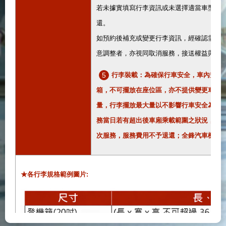
若未據實填寫行李資訊或未選擇適當車型，
還。
如預約後補充或變更行李資訊，經確認需升
意調整者，亦視同取消服務，接送權益與費
5
行李裝載：為確保行車安全，車內空間
箱，不可擺放在座位區，亦不提供變更車輛
量，行李擺放最大量以不影響行車安全為原
務當日若有超出後車廂乘載範圍之狀況，擺
次服務，服務費用不予退還；全鋒汽車機場
★各行李規格範例圖片: